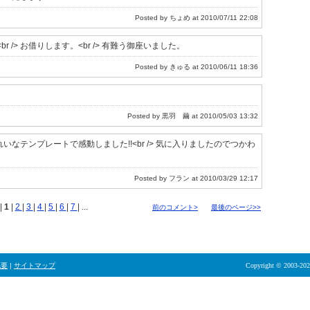
Posted by ちょめ at 2010/07/11 22:08
/> お借りします。<br /> 有難う御座いました。
Posted by きゅる at 2010/06/11 18:36
Posted by 黒羽 繭 at 2010/05/03 13:32
れいなテンプレートで感動しました!!<br /> 気に入りましたのでつかわ
Posted by フラン at 2010/03/29 12:17
|
1
|
2
|
3
|
4
|
5
|
6
|
7
| ...
前のコメント>
最後のページ>>
概要
|
サイトマップ
Copyright © 2003-