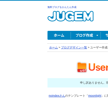
無料ブログをかんたん作成
ホーム
>
ブログデザイン一覧
>
ユーザー作成
申し訳ありません。
noindexさん
のテンプレート「
moonlight
」に