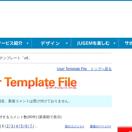
テンプレート「utf」
User Template File トップへ戻る
現在、新規コメントは受け付けておりません。
対するコメント数(90件) (新着順で表示)
|
1
|
2
|
3
|
4
|
5
|
6
|
7
| ...
前のコメント>
最後のページ>>