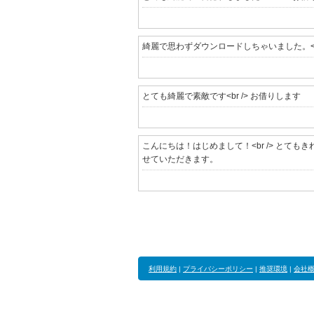
綺麗で思わずダウンロードしちゃいました。<br 
とても綺麗で素敵です<br /> お借りします
こんにちは！はじめまして！<br /> とてもき
せていただきます。
利用規約
|
プライバシーポリシー
|
推奨環境
|
会社