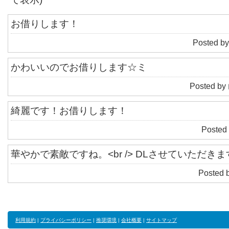
お借りします！
Posted by
かわいいのでお借りします☆ミ
Posted by
綺麗です！お借りします！
Posted 
華やかで素敵ですね。<br /> DLさせていただき
Posted 
利用規約
|
プライバシーポリシー
|
推奨環境
|
会社概要
|
サイトマップ