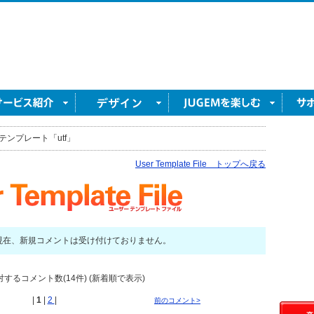
テンプレート「utf」
User Template File トップへ戻る
現在、新規コメントは受け付けておりません。
するコメント数(14件) (新着順で表示)
|
1
|
2
|
前のコメント>