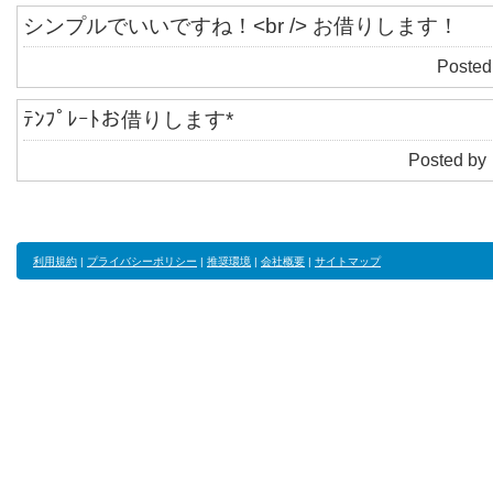
シンプルでいいですね！<br /> お借りします！
Posted
ﾃﾝﾌﾟﾚｰﾄお借りします*
Posted by
利用規約
|
プライバシーポリシー
|
推奨環境
|
会社概要
|
サイトマップ