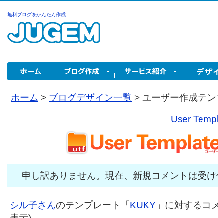
無料ブログをかんたん作成
ホーム
>
ブログデザイン一覧
>
ユーザー作成テンプ
User Tem
申し訳ありません。現在、新規コメントは受け
シル子さん
のテンプレート「
KUKY
」に対するコメン
表示)