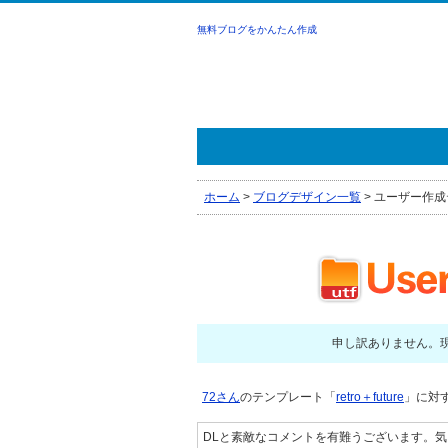
無料ブログをかんたん作成
ホーム
>
ブログデザイン一覧
>
ユーザー作成
申し訳ありません。
72さん
のテンプレート「
retro＋future
」に対す
DLと素敵なコメントを有難うございます。