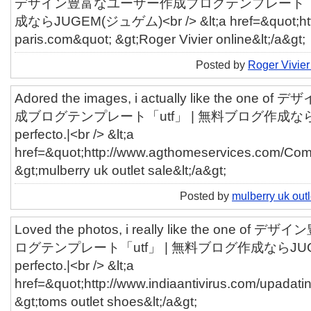
デザイン豊富なユーザー作成ブログテンプレート「ut
成ならJUGEM(ジュゲム)<br /> &lt;a href=&quot;http:
paris.com&quot; &gt;Roger Vivier online&lt;/a&gt;
Posted by
Roger Vivier
Adored the images, i actually like the o
成ブログテンプレート「utf」 | 無料ブログ作成なら
perfecto.|<br /> &lt;a
href=&quot;http://www.agthomeservices.com/Co
&gt;mulberry uk outlet sale&lt;/a&gt;
Posted by
mulberry uk outl
Loved the photos, i really like the one
ログテンプレート「utf」 | 無料ブログ作成ならJUG
perfecto.|<br /> &lt;a
href=&quot;http://www.indiaantivirus.com/upadati
&gt;toms outlet shoes&lt;/a&gt;