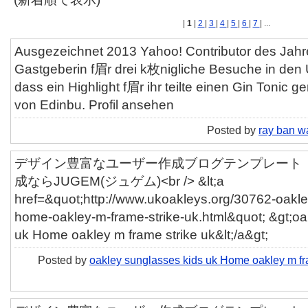
|
1
|
2
|
3
|
4
|
5
|
6
|
7
| ...
Ausgezeichnet 2013 Yahoo! Contributor des Jahre
Gastgeberin f眉r drei k枚nigliche Besuche in den 
dass ein Highlight f眉r ihr teilte einen Gin Tonic
von Edinbu. Profil ansehen
Posted by
ray ban w
デザイン豊富なユーザー作成ブログテンプレート「ut
成ならJUGEM(ジュゲム)<br /> &lt;a
href=&quot;http://www.ukoakleys.org/30762-oakle
home-oakley-m-frame-strike-uk.html&quot; &gt;oa
uk Home oakley m frame strike uk&lt;/a&gt;
Posted by
oakley sunglasses kids uk Home oakley m fr