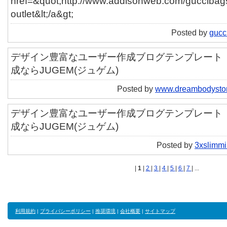
href=&quot;http://www.addisonweb.com/guccibags
outlet&lt;/a&gt;
Posted by
gucci
デザイン豊富なユーザー作成ブログテンプレート「ut
成ならJUGEM(ジュゲム)
Posted by
www.dreambodysto
デザイン豊富なユーザー作成ブログテンプレート「ut
成ならJUGEM(ジュゲム)
Posted by
3xslimmi
|
1
|
2
|
3
|
4
|
5
|
6
|
7
| ...
利用規約
|
プライバシーポリシー
|
推奨環境
|
会社概要
|
サイトマップ