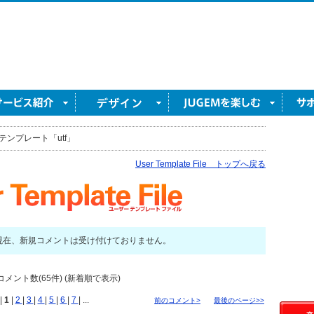
テンプレート「utf」
User Template File トップへ戻る
現在、新規コメントは受け付けておりません。
メント数(65件) (新着順で表示)
|
1
|
2
|
3
|
4
|
5
|
6
|
7
| ...
前のコメント>
最後のページ>>