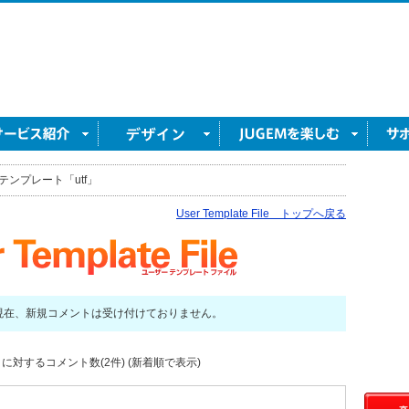
テンプレート「utf」
User Template File トップへ戻る
現在、新規コメントは受け付けておりません。
に対するコメント数(2件) (新着順で表示)