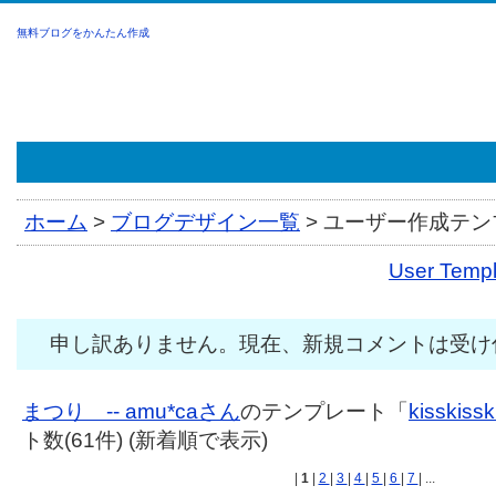
無料ブログをかんたん作成
ホーム
>
ブログデザイン一覧
>
ユーザー作成テンプ
User Tem
申し訳ありません。現在、新規コメントは受け
まつり -- amu*caさん
のテンプレート「
kisskissk
ト数(61件) (新着順で表示)
|
1
|
2
|
3
|
4
|
5
|
6
|
7
| ...