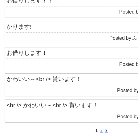
お借りします！！
Posted 
かります!
Posted by ふ
お借りします！
Posted 
かわいい～<br /> 貰います！
Posted b
<br /> かわいい～<br /> 貰います！
Posted b
|
1
|
2
|
3
|