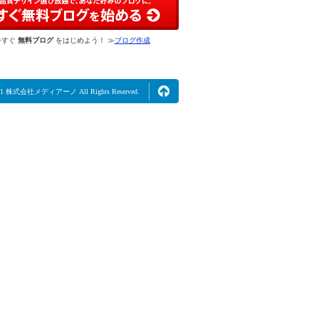
今すぐ
無料ブログ
をはじめよう！ ≫
ブログ作成
2021 株式会社メディアーノ All Rights Reserved.