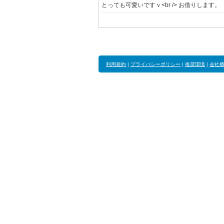
とっても可愛いですｖ<br /> お借りします。
利用規約
|
プライバシーポリシー
|
推奨環境
|
会社