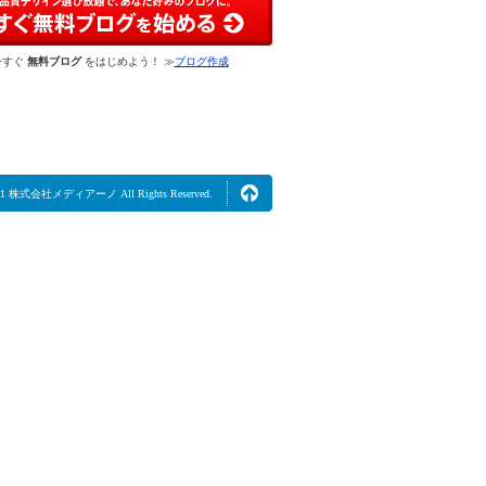
今すぐ
無料ブログ
をはじめよう！ ≫
ブログ作成
2021 株式会社メディアーノ All Rights Reserved.