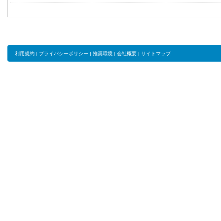
利用規約
|
プライバシーポリシー
|
推奨環境
|
会社概要
|
サイトマップ