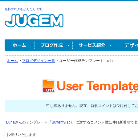
無料ブログをかんたん作成
ホーム
>
ブログデザイン一覧
>
ユーザー作成テンプレート「utf」
申し訳ありません。現在、新規コメントは受け付けて
Lunaさん
のテンプレート「
Butterfly(1c)
」に対するコメント数(1件) (新着順で表
お借りいたします