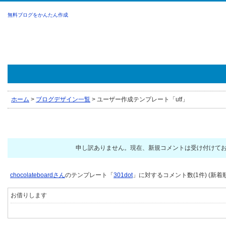
無料ブログをかんたん作成
ホーム
>
ブログデザイン一覧
>
ユーザー作成テンプレート「utf」
申し訳ありません。現在、新規コメントは受け付けて
chocolateboardさん
のテンプレート「
301dot
」に対するコメント数(1件) (新着
お借りします