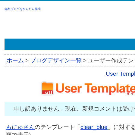
無料ブログをかんたん作成
ホーム
>
ブログデザイン一覧
>
ユーザー作成テンプ
User Tem
申し訳ありません。現在、新規コメントは受け
もにゅさん
のテンプレート「
clear_blue
」に対する
順で表示)