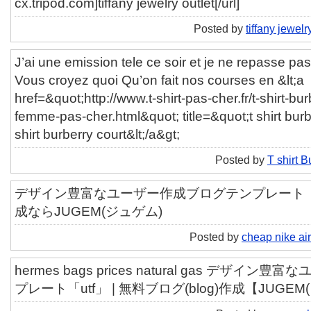
cx.tripod.com]tiffany jewelry outlet[/url]
Posted by
tiffany jewelr
J’ai une emission tele ce soir et je ne repasse p
Vous croyez quoi Qu’on fait nos courses en &lt;a
href=&quot;http://www.t-shirt-pas-cher.fr/t-shirt-b
femme-pas-cher.html&quot; title=&quot;t shirt burb
shirt burberry court&lt;/a&gt;
Posted by
T shirt B
デザイン豊富なユーザー作成ブログテンプレート「ut
成ならJUGEM(ジュゲム)
Posted by
cheap nike ai
hermes bags prices natural gas デザ
プレート「utf」 | 無料ブログ(blog)作成【JUGE