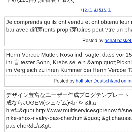
|
1
|
2
|
3
|
4
|
5
|
6
|
7
| ...
Je comprends qu'ils ont vendu et ont obtenu leur
bar avec diff茅rents propri茅taires peut-?tre un p
Posted by
achat basket
Herrn Vercoe Mutter, Rosalind, sagte, dass vor 15
ihr 盲ltester Sohn, Krebs sei ein &amp;quot;Pick
im Vergleich zu ihren Kummer bei Herrn Vercoe 
Posted by
hollister Deutschland onli
デザイン豊富なユーザー作成ブログテンプレート「ut
成ならJUGEM(ジュゲム)<br /> &lt;a
href=&quot;http://www.multiservicesgbrenov.fr/sn
nike-shox-rivalry-pas-cher.html&quot; &gt;chaussu
pas cher&lt;/a&gt;