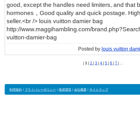
good, except the handles need limiters, and that 
hormones，Good quality and quick postage. High
seller.<br /> louis vuitton damier bag
http://www.maggihambling.com/brand.php?Searc
vuitton-damier-bag
Posted by
louis vuitton dam
|
1
|
2
|
3
|
4
|
5
|
6
|
7
| ...
利用規約
|
プライバシーポリシー
|
推奨環境
|
会社概要
|
サイトマップ