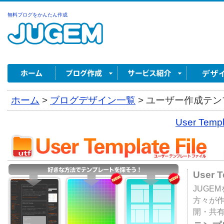
無料ブログをかんたん作成
ホーム
>
ブログデザイン一覧
>
ユーザー作成テンプ
User Tem
User 
JUGE
方々が
開・共