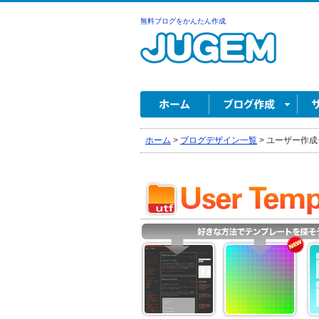
無料ブログをかんたん作成
ホーム
>
ブログデザイン一覧
>
ユーザー作成