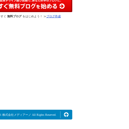
今すぐ
無料ブログ
をはじめよう！ ≫
ブログ作成
2021 株式会社メディアーノ All Rights Reserved.