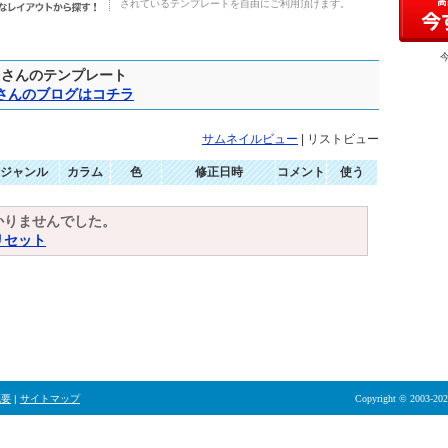
されているテンプレートを自由にご利用頂けます。
さんのテンプレート
さんのブログはコチラ
サムネイルビュー
| リストビュー
ジャンル
カラム
色
修正日時
コメント
使う
かりませんでした。
リセット
概要
|
サイトマップ
Copyright © 2003-