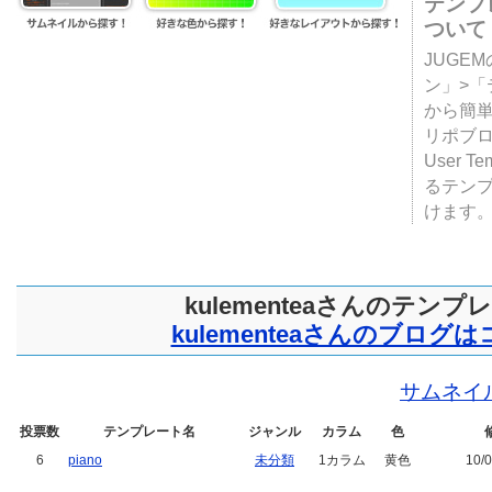
テンプ
ついて
JUGE
ン」>
から簡単
リポブ
User T
るテン
けます
kulementeaさんのテンプ
kulementeaさんのブログ
サムネイ
投票数
テンプレート名
ジャンル
カラム
色
6
piano
未分類
1カラム
黄色
10/0