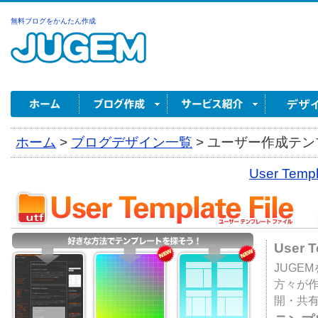
無料ブログをかんたん作成
ホーム
>
ブログデザイン一覧
>
ユーザー作成テンプ
User Tem
User 
JUGE
方々が
開・共