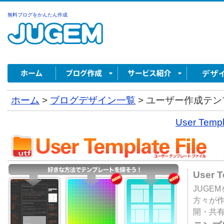
無料ブログをかんたん作成
ホーム
>
ブログデザイン一覧
>
ユーザー作成テンプ
User Tem
User 
JUGE
方々が
開・共