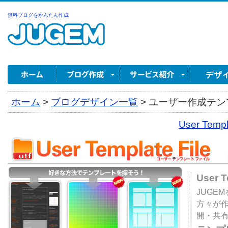
無料ブログをかんたん作成
ホーム
>
ブログデザイン一覧
>
ユーザー作成テンプ
User Tem
User 
JUGE
方々が
開・共