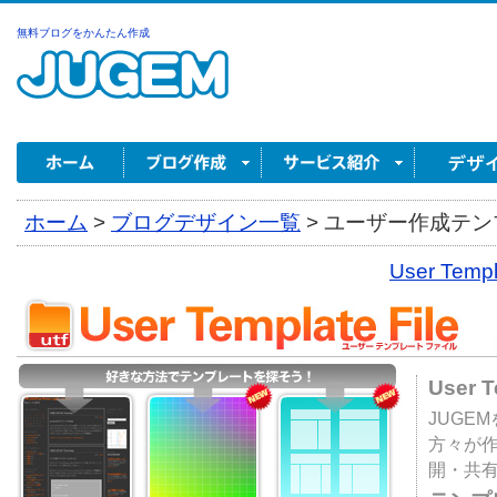
無料ブログをかんたん作成
ホーム
>
ブログデザイン一覧
>
ユーザー作成テンプ
User Tem
User 
JUGE
方々が
開・共