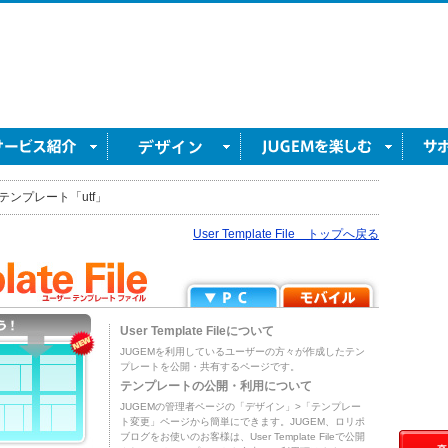
テンプレート「utf」
User Template File トップへ戻る
User Template Fileについて
JUGEMを利用しているユーザーの方々が作成したテン
プレートを公開・共有するページです。
テンプレートの公開・利用について
JUGEMの管理者ページの「デザイン」>「テンプレー
ト変更」ページから簡単にできます。JUGEM、ロリポ
ブログをお使いのお客様は、User Template Fileで公開