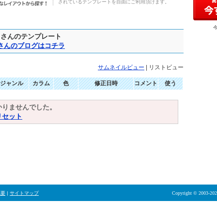
されているテンプレートを自由にご利用頂けます。
さんのテンプレート
さんのブログはコチラ
サムネイルビュー
| リストビュー
ジャンル
カラム
色
修正日時
コメント
使う
かりませんでした。
リセット
概要
|
サイトマップ
Copyright © 2003-