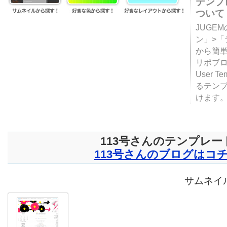
テンプ
ついて
JUGE
ン」>
から簡単
リポブ
User T
るテン
けます
113号さんのテンプレー
113号さんのブログはコ
サムネイル