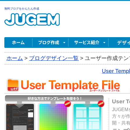
無料ブログをかんたん作成
ホーム
>
ブログデザイン一覧
>
ユーザー作成テンプ
User Tem
User 
JUGE
方々が
開・共