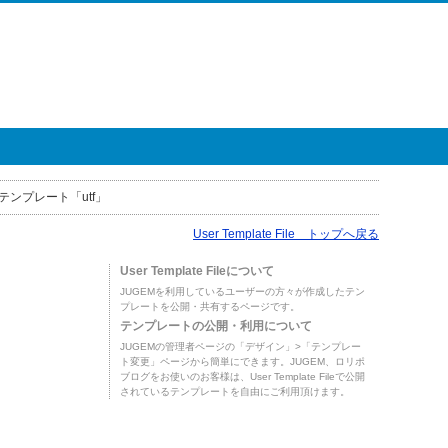
テンプレート「utf」
User Template File トップへ戻る
User Template Fileについて
JUGEMを利用しているユーザーの方々が作成したテン
プレートを公開・共有するページです。
テンプレートの公開・利用について
JUGEMの管理者ページの「デザイン」>「テンプレー
ト変更」ページから簡単にできます。JUGEM、ロリポ
ブログをお使いのお客様は、User Template Fileで公開
されているテンプレートを自由にご利用頂けます。