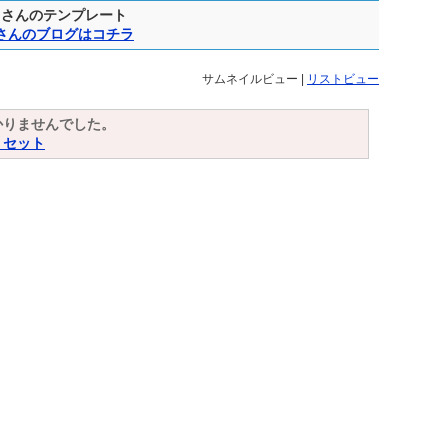
さんのテンプレート
さんのブログはコチラ
サムネイルビュー |
リストビュー
かりませんでした。
リセット