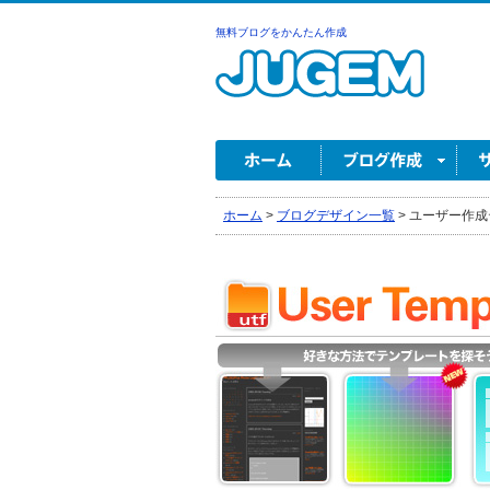
無料ブログをかんたん作成
ホーム
>
ブログデザイン一覧
>
ユーザー作成