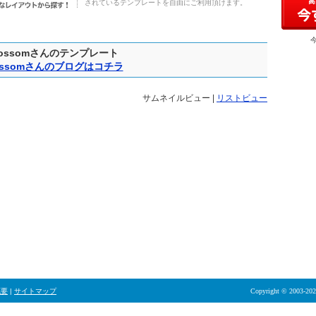
されているテンプレートを自由にご利用頂けます。
blossomさんのテンプレート
lossomさんのブログはコチラ
サムネイルビュー |
リストビュー
概要
|
サイトマップ
Copyright © 2003-