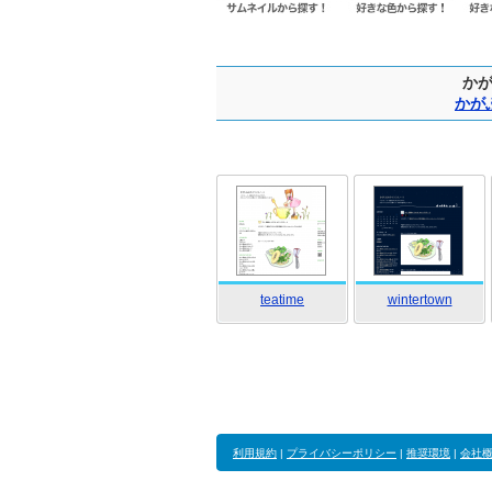
か
かが
teatime
wintertown
利用規約
|
プライバシーポリシー
|
推奨環境
|
会社