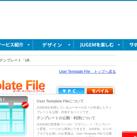
テンプレート「utf」
User Template File トップへ戻る
User Template Fileについて
JUGEMを利用しているユーザーの方々が作成したテン
プレートを公開・共有するページです。
テンプレートの公開・利用について
JUGEMの管理者ページの「デザイン」>「テンプレー
ト変更」ページから簡単にできます。JUGEM、ロリポ
ブログをお使いのお客様は、User Template Fileで公開