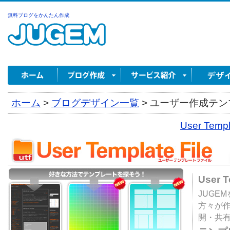
無料ブログをかんたん作成
ホーム
>
ブログデザイン一覧
>
ユーザー作成テンプ
User Tem
User 
JUGE
方々が
開・共