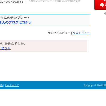
されているテンプレートを自由にご利用頂けます。
さんのテンプレート
さんのブログはコチラ
サムネイルビュー |
リストビュー
かりませんでした。
リセット
概要
|
サイトマップ
Copyright © 2003-