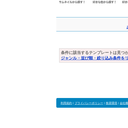
条件に該当するテンプレートは見つ
ジャンル・並び順・絞り込み条件を
利用規約
|
プライバシーポリシー
|
推奨環境
|
会社