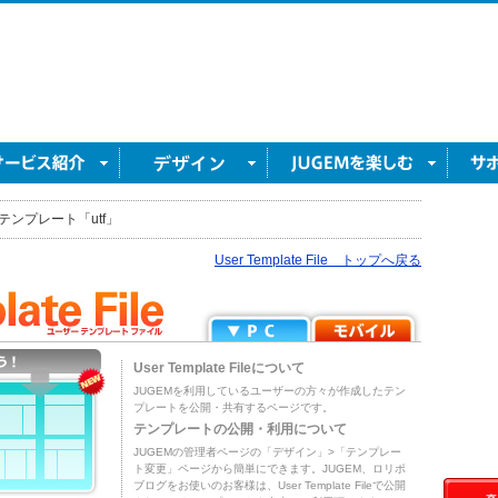
テンプレート「utf」
User Template File トップへ戻る
User Template Fileについて
JUGEMを利用しているユーザーの方々が作成したテン
プレートを公開・共有するページです。
テンプレートの公開・利用について
JUGEMの管理者ページの「デザイン」>「テンプレー
ト変更」ページから簡単にできます。JUGEM、ロリポ
ブログをお使いのお客様は、User Template Fileで公開