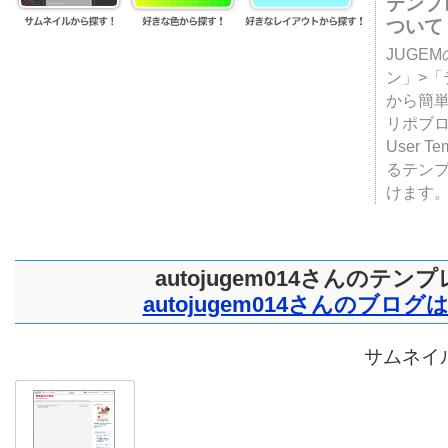
テンプ
ついて
JUGE
ン」>
から簡単
リポブ
User T
るテン
けます
autojugem014さんのテン
autojugem014さんのブロ
サムネイル