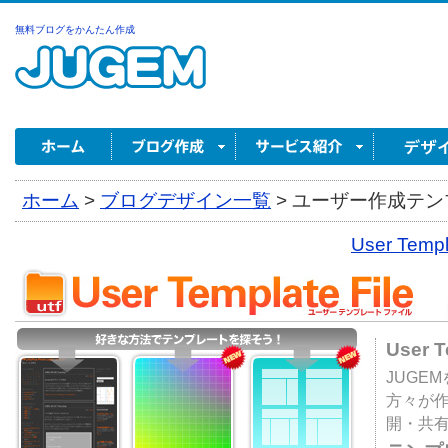
無料ブログをかんたん作成
ホーム
>
ブログデザイン一覧
>
ユーザー作成テンプ
User Tem
User 
JUGE
方々が
開・共