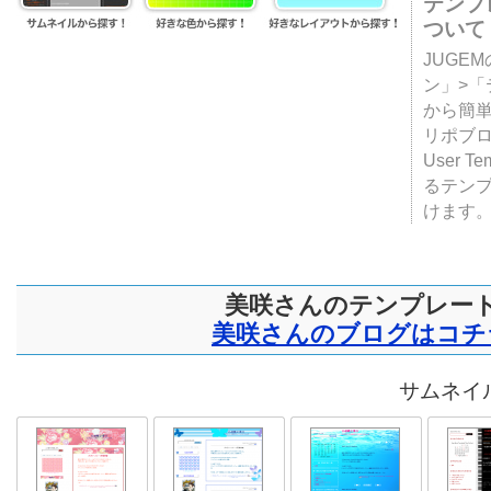
テンプ
ついて
JUGE
ン」>
から簡単
リポブ
User T
るテン
けます
美咲さんのテンプレー
美咲さんのブログはコチ
サムネイル