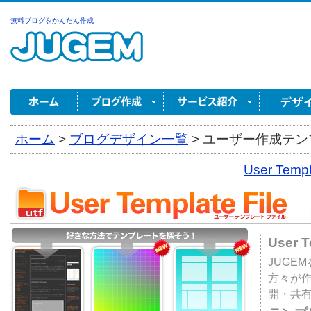
無料ブログをかんたん作成
ホーム
>
ブログデザイン一覧
>
ユーザー作成テンプ
User Tem
User 
JUGE
方々が
開・共