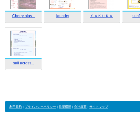
Cherry blos...
laundry
ＳＡＫＵＲＡ
sunf
sail across...
利用規約
|
プライバシーポリシー
|
推奨環境
|
会社概要
|
サイトマップ