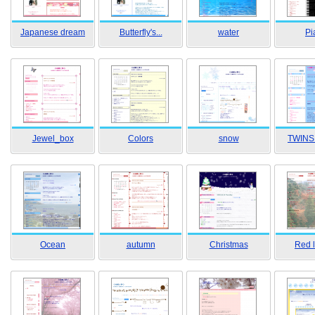
Japanese dream
Butterfly's...
water
Pi
Jewel_box
Colors
snow
TWINS
Ocean
autumn
Christmas
Red 