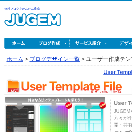
無料ブログをかんたん作成
ホーム
>
ブログデザイン一覧
>
ユーザー作成テンプ
User Tem
User 
JUGE
方々が
開・共