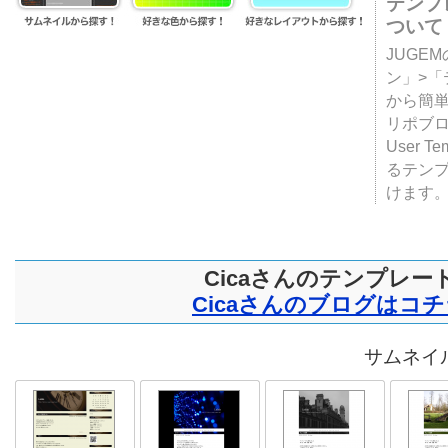
テンプ
ついて
JUGE
ン」>
から簡単
リポブ
User T
るテン
けます
Cicaさんのテンプレー
Cicaさんのブログはコ
サムネイル