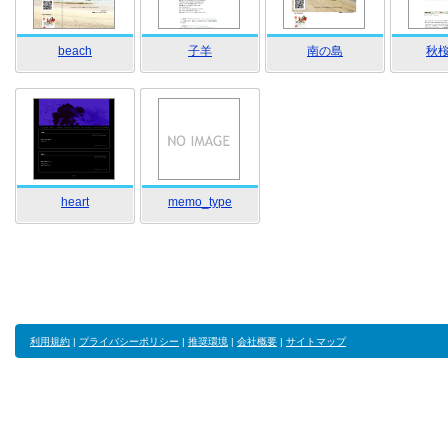
beach
子羊
南の島
秋
heart
memo_type
利用規約
|
プライバシーポリシー
|
推奨環境
|
会社概要
|
サイトマップ