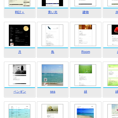
時計＋
青い光
建物
月
鳥
Room
ペンギン
sea
緑