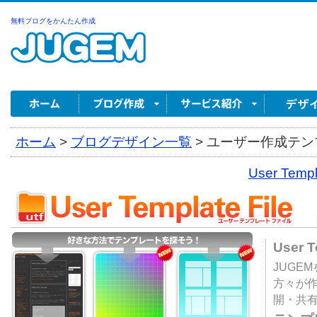
無料ブログをかんたん作成
ホーム
>
ブログデザイン一覧
>
ユーザー作成テンプ
User Tem
User 
JUGE
方々が
開・共