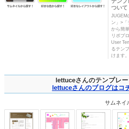
テンプ
ついて
JUGE
ン」>
から簡単
リポブ
User T
るテン
けます
lettuceさんのテンプレ
lettuceさんのブログはコ
サムネイル