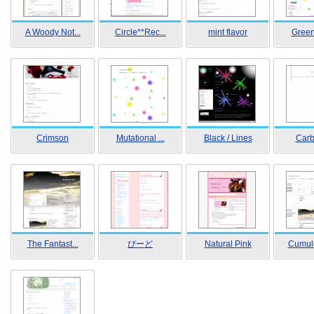
A Woody Not...
Circle**Rec...
mint flavor
Green
Crimson
Mutational ...
Black / Lines
Carb
The Fantast...
びーど
Natural Pink
Cumulo