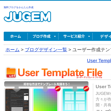
無料ブログをかんたん作成
ホーム
>
ブログデザイン一覧
>
ユーザー作成テンプ
User Tem
User 
JUGE
方々が
開・共