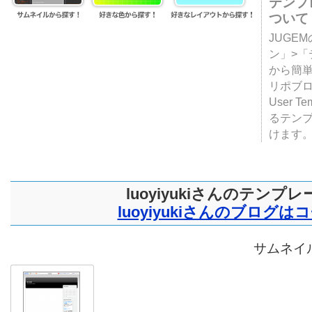
テンプ
ついて
JUGE
ン」>
から簡単
リポブ
User T
るテン
けます
luoyiyukiさんのテンプレ
luoyiyukiさんのブログは
サムネイル