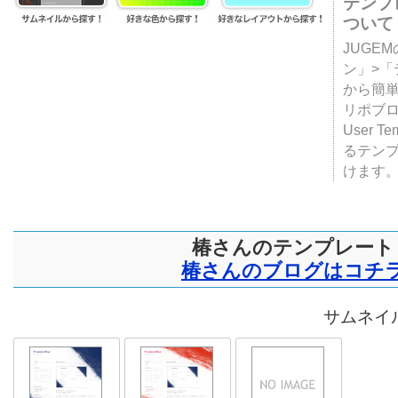
テンプ
ついて
JUGE
ン」>
から簡単
リポブ
User T
るテン
けます
椿さんのテンプレート
椿さんのブログはコチ
サムネイル