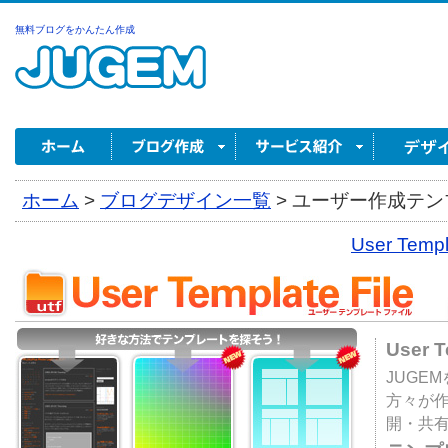
無料ブログをかんたん作成
ホーム
>
ブログデザイン一覧
>
ユーザー作成テンプ
User Tem
User 
JUGE
方々が
開・共