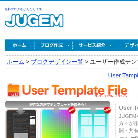
無料ブログをかんたん作成
ホーム
>
ブログデザイン一覧
>
ユーザー作成テンプ
User Tem
User 
JUGE
方々が
開・共