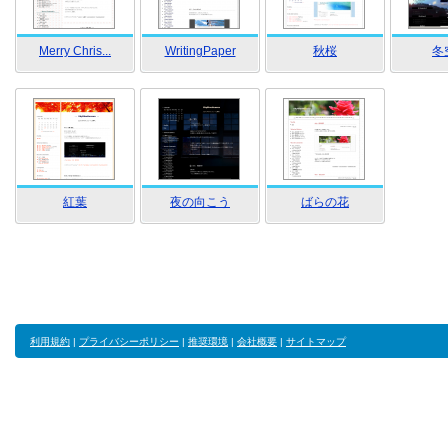
Merry Chris...
WritingPaper
秋桜
冬
紅葉
夜の向こう
ばらの花
利用規約
|
プライバシーポリシー
|
推奨環境
|
会社概要
|
サイトマップ