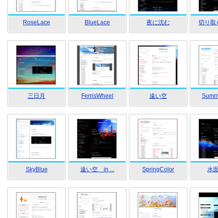
RoseLace
BlueLace
夜に沈む
切り取
三日月
FerrisWheel
遠い空
Summ
SkyBlue
遠い空 in ...
SpringColor
水