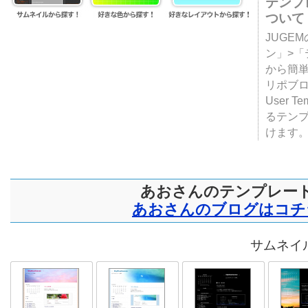
テンプ
ついて
JUGE
ン」>
から簡単
リポブ
User T
るテン
けます
あおさんのテンプレー
あおさんのブログはコチ
サムネイル