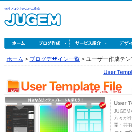
無料ブログをかんたん作成
ホーム
>
ブログデザイン一覧
>
ユーザー作成テンプ
User Tem
User 
JUGE
方々が
開・共