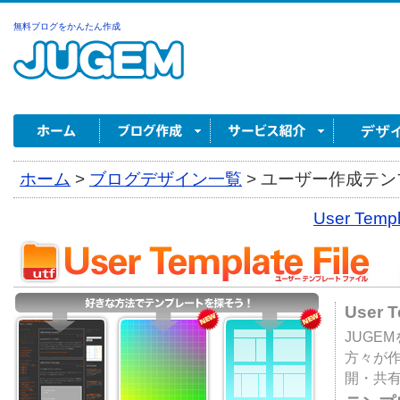
無料ブログをかんたん作成
ホーム
>
ブログデザイン一覧
>
ユーザー作成テンプ
User Tem
User 
JUGE
方々が
開・共