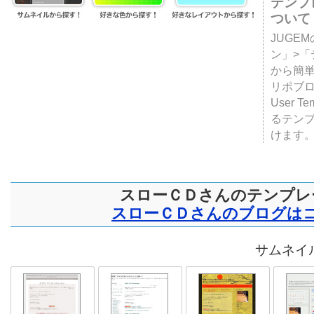
テンプ
ついて
JUGE
ン」>
から簡単
リポブ
User T
るテン
けます
スローＣＤさんのテンプレ
スローＣＤさんのブログは
サムネイル