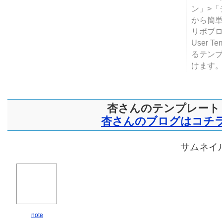
ン」>
から簡単
リポブ
User T
るテン
けます
杏さんのテンプレート
杏さんのブログはコチ
サムネイル
note