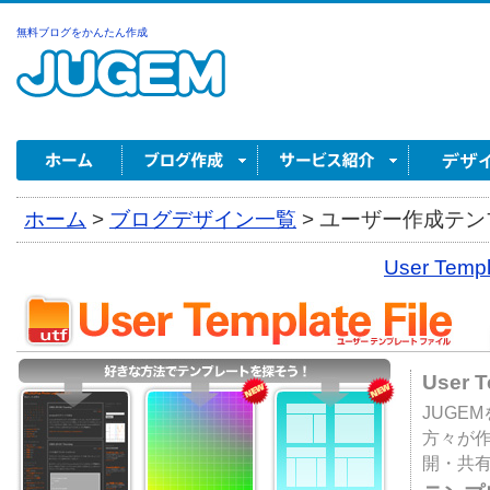
無料ブログをかんたん作成
ホーム
>
ブログデザイン一覧
>
ユーザー作成テンプ
User Tem
User 
JUGE
方々が
開・共