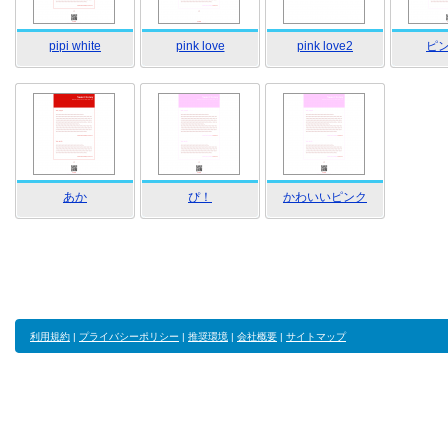
pipi white
pink love
pink love2
ピ
あか
ぴ！
かわいいピンク
利用規約
|
プライバシーポリシー
|
推奨環境
|
会社概要
|
サイトマップ