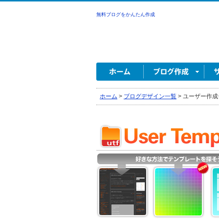
無料ブログをかんたん作成
ホーム
>
ブログデザイン一覧
>
ユーザー作成