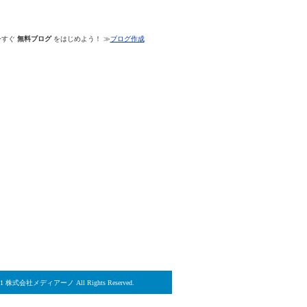
今すぐ
無料ブログ
をはじめよう！ ≫
ブログ作成
2021 株式会社メディアーノ All Rights Reserved.