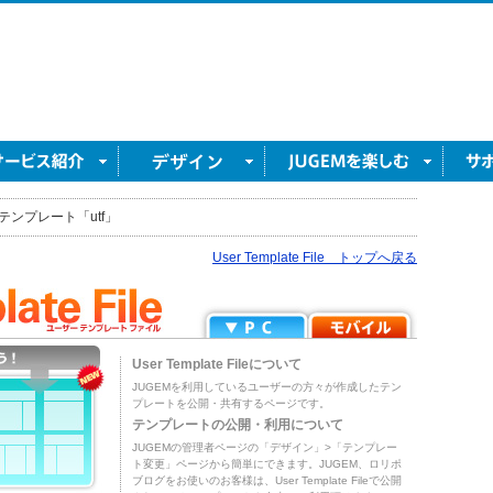
テンプレート「utf」
User Template File トップへ戻る
User Template Fileについて
JUGEMを利用しているユーザーの方々が作成したテン
プレートを公開・共有するページです。
テンプレートの公開・利用について
JUGEMの管理者ページの「デザイン」>「テンプレー
ト変更」ページから簡単にできます。JUGEM、ロリポ
ブログをお使いのお客様は、User Template Fileで公開