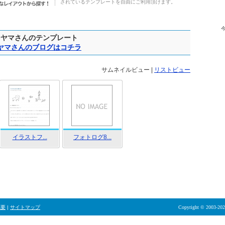
されているテンプレートを自由にご利用頂けます。
ーヤマさんのテンプレート
ヤマさんのブログはコチラ
サムネイルビュー |
リストビュー
イラストフ...
フォトログ8...
概要
|
サイトマップ
Copyright © 2003-