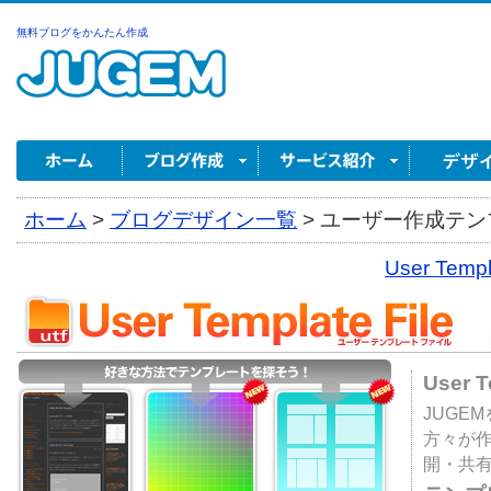
無料ブログをかんたん作成
ホーム
>
ブログデザイン一覧
>
ユーザー作成テンプ
User Tem
User 
JUGE
方々が
開・共