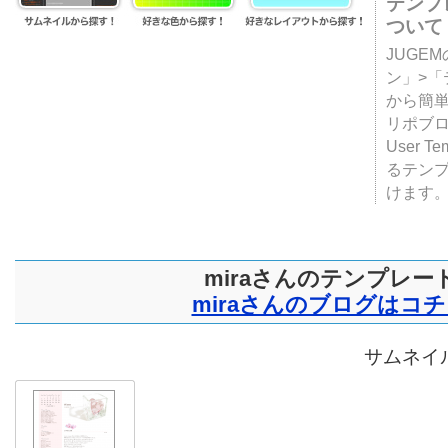
テンプ
ついて
JUGE
ン」>
から簡単
リポブ
User T
るテン
けます
miraさんのテンプレー
miraさんのブログはコ
サムネイル