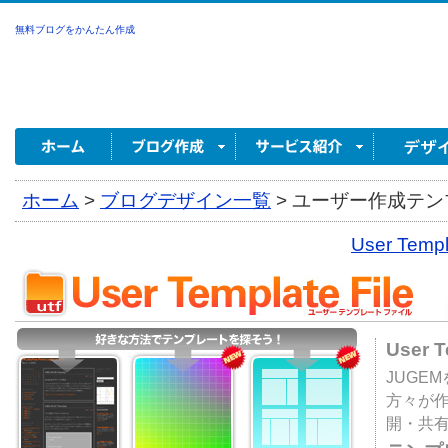
無料ブログをかんたん作成
ホーム
>
ブログデザイン一覧
>
ユーザー作成テンプ
User Tem
User 
JUGE
方々が
開・共