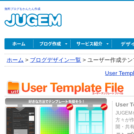
無料ブログをかんたん作成
ホーム
>
ブログデザイン一覧
>
ユーザー作成テンプ
User Tem
User 
JUGE
方々が
開・共