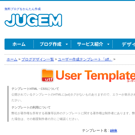
無料ブログをかんたん作成
ホーム
>
ブログデザイン一覧
>
ユーザー作成テンプレート「utf」
>
テンプレートHTML・CSSについて
公開されているテンプレートのHTMLに{ad}タグがないものありますので、エラーが表示され
ださい。
テンプレートの利用について
弊社が著作権を所有する画像等以外のテンプレートに関する著作権は制作者にあります。弊
た場合は、その都度制作者の方にご確認ください。
テンプレート名 :
pink