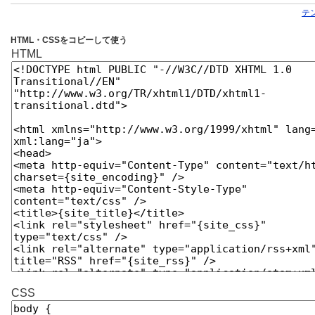
テ
HTML・CSSをコピーして使う
HTML
CSS